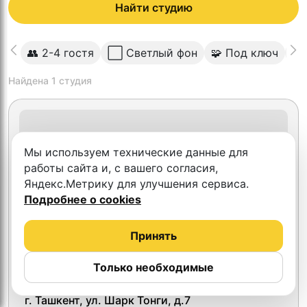
Найти студию
👥 2-4 гостя
⬜️ Светлый фон
🧩 Под ключ
📱
Найдена
1
студия
Мы используем технические данные для
работы сайта и, с вашего согласия,
Яндекс.Метрику для улучшения сервиса.
Подробнее о cookies
Принять
Только необходимые
CONTENT STUDIO
г. Ташкент, ул. Шарк Тонги, д.7