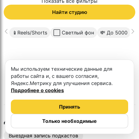
Показать все фильтры
Найти студию
📱Reels/Shorts
⬜️ Светлый фон
💸 До 5000

К сожалению в этом городе нет такой
Мы используем технические данные для
студии
работы сайта и, с вашего согласия,
Яндекс.Метрику для улучшения сервиса.
Подробнее о cookies
Принять
в
Ташкенте
Другие студии
Только необходимые
Выездная запись подкастов