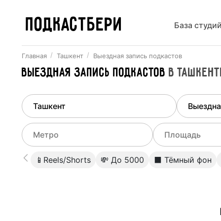
ПОДКАСТБЕРИ
База студи
Главная
Ташкент
Выездная запись подкастов
Выездная запись подкастов
в
Ташкент
Найдено
1
город
Выберит
Ташкент
Все ст
Выберите метро
Выберите диа
📱Reels/Shorts
💸 До 5000
⬛️ Тёмный фон
Студии
Выберите город
0
Не указывать
Студии
Не указывать
Студии