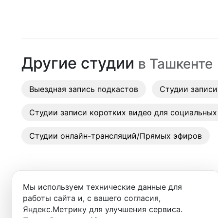
Ташкент
Студии
Аренда
Другие студии
в
Ташкенте
Выездн
Аренда
Выездная запись подкастов
Студии записи
Студии
Студии записи коротких видео для социальных
Фотос
Студии онлайн-трансляций/Прямых эфиров
Мы используем технические данные для
работы сайта и, с вашего согласия,
Добро пожаловать в ката
Яндекс.Метрику для улучшения сервиса.