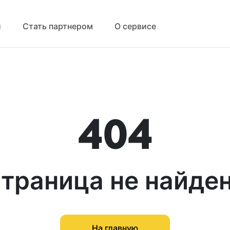
й
Стать партнером
О сервисе
404
траница не найде
На главную