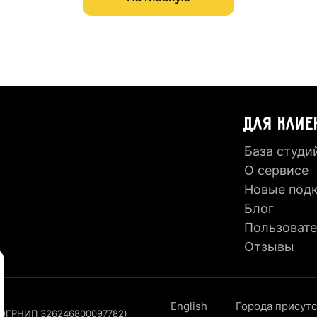
ДЛЯ КЛИЕ
База студи
О сервисе
Новые под
Блог
Пользовате
Отзывы
English
Города присут
, ОГРНИП 326246800097782)