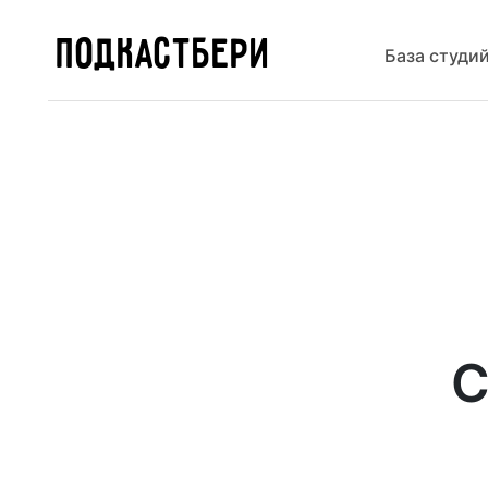
ПОДКАСТБЕРИ
База студи
С